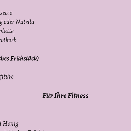
secco
ig oder Nutella
latte,
rotkorb
ches Frühstück)
fitüre
Für Ihre Fitness
d Honig