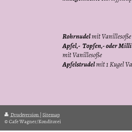
Rohrnudel
mit Vanillesoße
Apfel,- Topfen,- oder Mil
mit Vanillesoße
Apfelstrudel
mit 1 Kugel Va
Druckversion
|
Sitemap
© Cafe Wagner/Konditorei